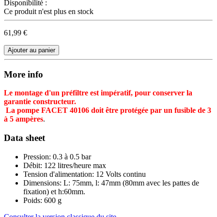
Disponibilité :
Ce produit n'est plus en stock
61,99 €
Ajouter au panier
More info
Le montage d'un préfiltre est impératif, pour conserver la
garantie constructeur.
La pompe FACET 40106 doit être protégé
e par un fusible
de 3
à 5 ampères
.
Data sheet
Pression:
0.3 à 0.5 bar
Débit:
122 litres/heure max
Tension d'alimentation:
12 Volts continu
Dimensions:
L: 75mm, l: 47mm (80mm avec les pattes de
fixation) et h:60mm.
Poids:
600 g
Consulter la version classique du site