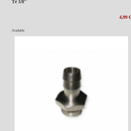
Té 3/8''
4,99 €
Available