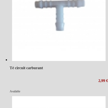
Té circuit carburant
2,99 €
Available