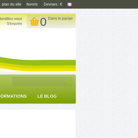
plan du site
favoris
Devises : €
0
Dans le panier
dentifiez-vous

S'inscrire
FORMATIONS
LE BLOG