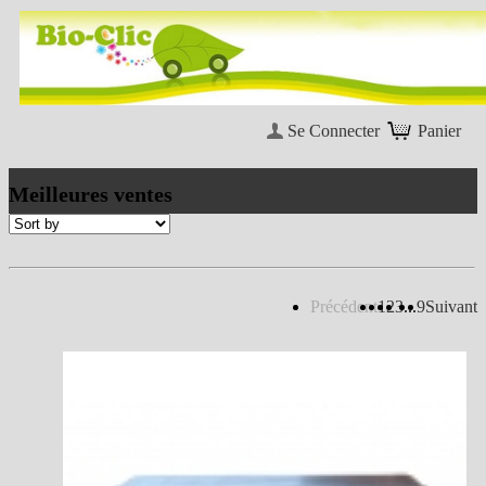
Se Connecter
Panier
Meilleures ventes
Précédent
1
2
3
...
9
Suivant