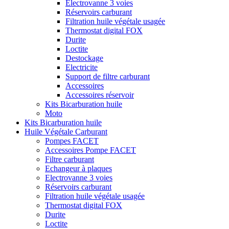
Electrovanne 3 voies
Réservoirs carburant
Filtration huile végétale usagée
Thermostat digital FOX
Durite
Loctite
Destockage
Electricite
Support de filtre carburant
Accessoires
Accessoires réservoir
Kits Bicarburation huile
Moto
Kits Bicarburation huile
Huile Végétale Carburant
Pompes FACET
Accessoires Pompe FACET
Filtre carburant
Echangeur à plaques
Electrovanne 3 voies
Réservoirs carburant
Filtration huile végétale usagée
Thermostat digital FOX
Durite
Loctite