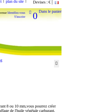
t
plan du site
Devises : €
Dans le panier

0
venue
Identifiez-vous
S'inscrire
og
urant 8 ou 10 mm,vous pourrez créer
uffage de l'huile végétale carburant.