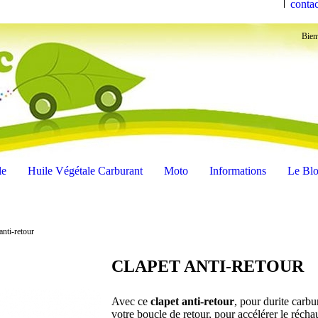
contac
Bien
le
Huile Végétale Carburant
Moto
Informations
Le Bl
anti-retour
CLAPET ANTI-RETOUR
Avec ce
clapet anti-retour
, pour durite carb
votre boucle de retour, pour accélérer le récha